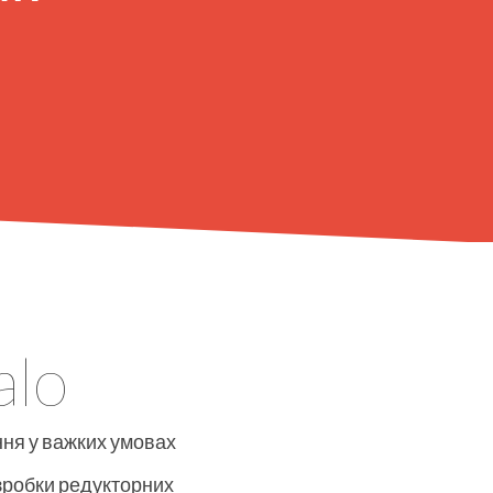
alo
ня у важких умовах
озробки редукторних