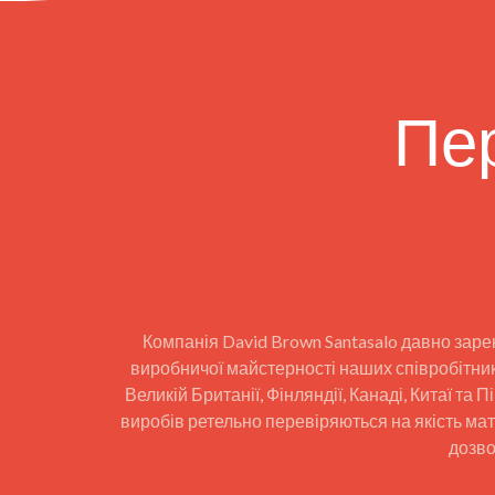
Пер
Компанія David Brown Santasalo давно заре
виробничої майстерності наших співробітникі
Великій Британії, Фінляндії, Канаді, Китаї т
виробів ретельно перевіряються на якість мат
дозво