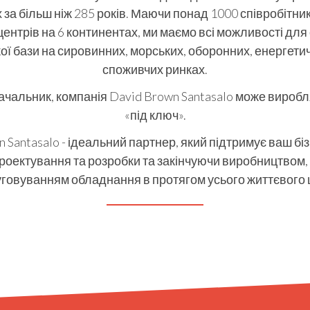
за більш ніж 285 років. Маючи понад 1000 співробітник
 центрів на 6 континентах, ми маємо всі можливості дл
кої бази на сировинних, морських, оборонних, енергети
споживчих ринках.
ачальник, компанія David Brown Santasalo може виробл
«під ключ».
 Santasalo - ідеальний партнер, який підтримує ваш біз
роектування та розробки та закінчуючи виробництвом,
говуванням обладнання в протягом усього життєвого 