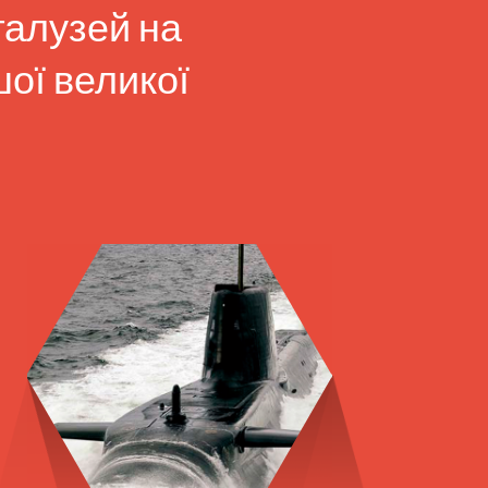
галузей на
ої великої