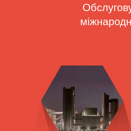
Обслугову
міжнародн