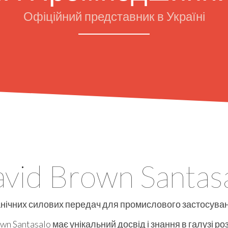
Офіційний представник в Україні
vid Brown Santas
нічних силових передач для промислового застосуван
wn Santasalo має унікальний досвід і знання в галузі р