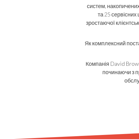
систем, накопичених 
та 25 сервісних
зростаючої клієнтсь
Як комплексний пост
Компанія David Brown
починаючи з п
обслу